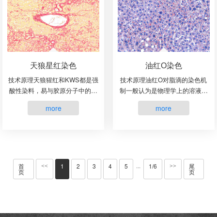
天狼星红染色
油红O染色
技术原理天狼猩红和KWS都是强
技术原理油红O对脂滴的染色机
酸性染料，易与胶原分子中的碱
制一般认为是物理学上的溶液作
性基团结合，吸附牢固。偏振光
用或吸附作用，借溶液作用使脂
more
more
镜检查，胶原纤维有正的单轴双
质染色，即油红O先溶于60%异
折射光的属性，与KWS-天狼猩红
丙醇中，然后切片浸入油红O染
结合，可增强双折射，提···
液中时，油红O在组织脂质的···
首
1
2
3
4
5
1/6
尾
···
<<
>>
页
页