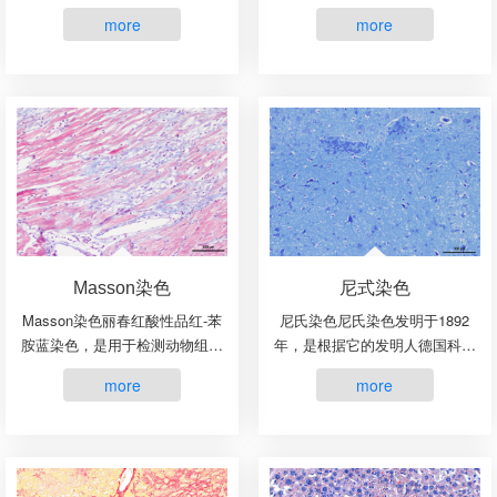
法。苏木精（hematoxylin）是阳
DNA双链断裂或一条链出现缺
more
more
离子染料，能够将细胞核内的嗜
口，产生一系列3’-OH末端，在脱
碱性物质染成蓝紫色。伊红
氧核糖核苷酸末端转移酶(TdT)作
（eosin）是阴离子染料，···
用下，将脱氧核糖核苷酸···
Masson染色
尼式染色
Masson染色丽春红酸性品红-苯
尼氏染色尼氏染色发明于1892
胺蓝染色，是用于检测动物组织
年，是根据它的发明人德国科学
中胶原纤维的一种染色方法之
家Franz Nissl命名的。细胞的
more
more
一，能够将胶原纤维染成蓝色，
DNA和RNA带负电荷，这是因为
肌纤维、和红细胞呈红色，可用
它们分别是脱氧核糖核苷酸和核
于鉴胶原纤维和肌纤维;并···
糖核苷酸组成。以脱氧核糖核···